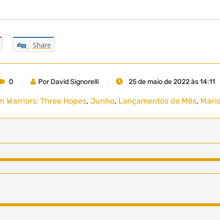
Share
0
Por David Signorelli
25 de maio de 2022 às 14:11
m Warriors: Three Hopes
,
Junho
,
Lançamentos do Mês
,
Mario