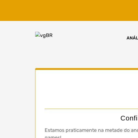
Skip
to
content
ANÁL
Confi
Estamos praticamente na metade do ano
games!