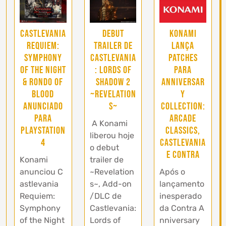
Debut
Castlevania
Konami
Trailer de
Requiem:
lança
Castlevania
Symphony
patches
: Lords of
of the Night
para
Shadow 2
& Rondo of
Anniversar
~Revelation
Blood
y
s~
anunciado
Collection:
para
Arcade
A Konami
PlayStation
Classics,
liberou hoje
4
Castlevania
o debut
e Contra
trailer de
Konami
~Revelation
anunciou C
Após o
s~, Add-on
astlevania
lançamento
/DLC de
Requiem:
inesperado
Castlevania:
Symphony
da Contra A
Lords of
of the Night
nniversary