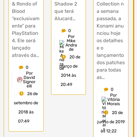
Shadow 2
& Rondo of
Collection n
que terá
Blood
a semana
Alucard…
“exclusivam
passada, a
ente” para
Konami anu
0
PlayStation
nciou hoje
Por
4. Ele será
os detalhes
Mike
Andra
lançado
e o
de
através da…
lançamento
20 de
dos patches
março de
0
para todas
Por
2014 às
as…
David
Signor
20:49
elli
0
26 de
Por
Vitória
setembro de
Morais
2018 às
20 de
07:49
junho de 2019
às 12:22