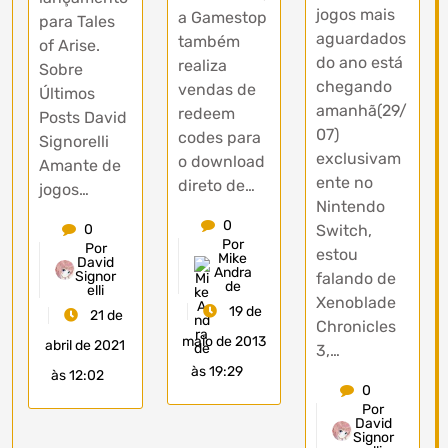
jogos mais
a Gamestop
para Tales
aguardados
também
of Arise.
do ano está
realiza
Sobre
chegando
vendas de
Últimos
amanhã(29/
redeem
Posts David
07)
codes para
Signorelli
exclusivam
o download
Amante de
ente no
direto de…
jogos…
Nintendo
0
Switch,
0
Por
Por
estou
Mike
David
Andra
Signor
falando de
de
elli
Xenoblade
19 de
21 de
Chronicles
maio de 2013
abril de 2021
3,…
às 19:29
às 12:02
0
Por
David
Signor