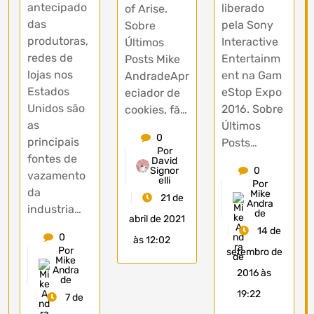
antecipado
liberado
of Arise.
das
pela Sony
Sobre
produtoras,
Interactive
Últimos
redes de
Entertainm
Posts Mike
lojas nos
ent na Gam
AndradeApr
Estados
eStop Expo
eciador de
Unidos são
2016. Sobre
cookies, fã…
as
Últimos
0
principais
Posts…
Por
fontes de
David
Signor
0
vazamento
elli
Por
da
Mike
21 de
Andra
industria…
de
abril de 2021
14 de
0
às 12:02
Por
setembro de
Mike
Andra
2016 às
de
19:22
7 de