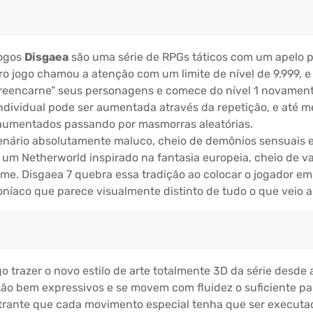
jogos
Disgaea
são uma série de RPGs táticos com um apelo p
iro jogo chamou a atenção com um limite de nível de 9.999, 
ê “reencarne” seus personagens e comece do nível 1 novament
 individual pode ser aumentada através da repetição, e até
r aumentados passando por masmorras aleatórias.
cenário absolutamente maluco, cheio de demônios sensuais 
a um Netherworld inspirado na fantasia europeia, cheio de v
e. Disgaea 7 quebra essa tradição ao colocar o jogador e
níaco que parece visualmente distinto de tudo o que veio a
o trazer o novo estilo de arte totalmente 3D da série desde 
ão bem expressivos e se movem com fluidez o suficiente pa
trante que cada movimento especial tenha que ser execut