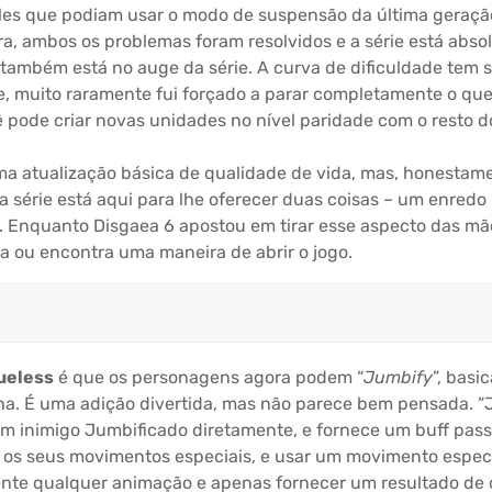
s que podiam usar o modo de suspensão da última geração
ra, ambos os problemas foram resolvidos e a série está abs
 também está no auge da série. A curva de dificuldade tem 
 muito raramente fui forçado a parar completamente o que e
 pode criar novas unidades no nível paridade com o resto 
a atualização básica de qualidade de vida, mas, honestame
ta série está aqui para lhe oferecer duas coisas – um enre
te. Enquanto Disgaea 6 apostou em tirar esse aspecto das mã
a ou encontra uma maneira de abrir o jogo.
tueless
é que os personagens agora podem “
Jumbify
”, bas
alha. É uma adição divertida, mas não parece bem pensada. 
 inimigo Jumbificado diretamente, e fornece um buff pass
os os seus movimentos especiais, e usar um movimento esp
mente qualquer animação e apenas fornecer um resultado de