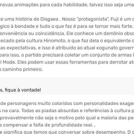
 novas animações para cada habilidade, talvez isso seja um
e uma história de Disgaea . Nosso “protagonista”, Fuji é u
rgico à bondade e tudo o que faz é para se tornar mais forte
onveniência ou coincidência. Ele conhece um demônio obsce
ecado pela cultura Hinomoto, o que faz dela o equivalent
as expectativas, e isso é atribuído ao atual xogunato gover
 para isso, o partido precisará coletar um conjunto de arma
l Mode. Eles podem usar essas ferramentas para derrotar a
 caminho primeiro.
, fique à vontade!
eia de personagens muito coloridos com personalidades exa
 na cara. Todas as piadas absurdas e referências à cultura
 provavelmente não seja o motivo pelo qual a maioria das pe
a compensar a falta de profundidade real. .
que significa que temos que conversar sobre desempenho. O