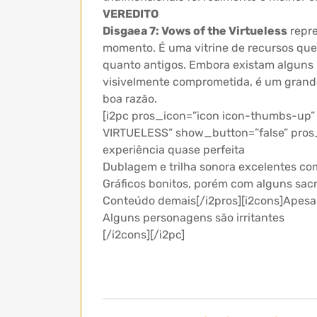
VEREDITO
Disgaea 7: Vows of the Virtueless
repre
momento. É uma vitrine de recursos que
quanto antigos. Embora existam alguns 
visivelmente comprometida, é um grande
boa razão.
[i2pc pros_icon=”icon icon-thumbs-up”
VIRTUELESS” show_button=”false” pros_ti
experiência quase perfeita
Dublagem e trilha sonora excelentes c
Gráficos bonitos, porém com alguns sacr
Conteúdo demais[/i2pros][i2cons]Apesar 
Alguns personagens são irritantes
[/i2cons][/i2pc]