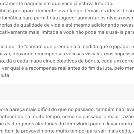
xatamente naquele em que você já estava lutando.
críticas por aparentemente levar longe demais os ideais de
tomática para permitir ao jogador aumentar os níveis mes
lhorias de qualidade de vida e até mesmo adicionando novas
ficativamente mais limitada e você não pode mais usá-la par
 medidor de “combo” que preenchia à medida que o jogador 
zar, deixando recompensas valiosas visíveis, mas impossíve
isso, dá a cada mapa cinco objetivos de bônus, cada um co
 ver qual é a recompensa real antes do fim da luta, pelo m
luta.
bora pareça mais difícil do que no passado, também não le
ntecendo há muito tempo, como no passado, a maior razão pe
ue as dungeons aleatórias do Item World podem levar muito 
item (e provavelmente muito tempo) para sair mais cedo, vo