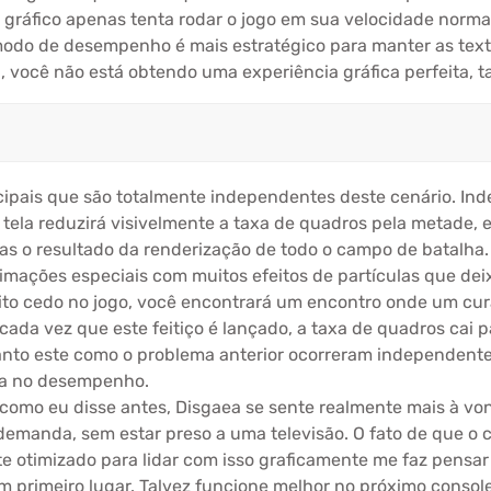
 gráfico apenas tenta rodar o jogo em sua velocidade norm
modo de desempenho é mais estratégico para manter as tex
, você não está obtendo uma experiência gráfica perfeita, t
ncipais que são totalmente independentes deste cenário. 
tela reduzirá visivelmente a taxa de quadros pela metade, 
 o resultado da renderização de todo o campo de batalha.
imações especiais com muitos efeitos de partículas que dei
to cedo no jogo, você encontrará um encontro onde um curan
cada vez que este feitiço é lançado, a taxa de quadros cai 
nto este como o problema anterior ocorreram independent
nça no desempenho.
como eu disse antes, Disgaea se sente realmente mais à vo
demanda, sem estar preso a uma televisão. O fato de que o
te otimizado para lidar com isso graficamente me faz pensa
em primeiro lugar. Talvez funcione melhor no próximo consol