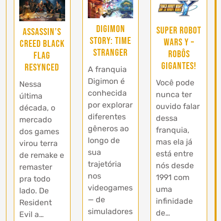
Digimon
Super Robot
Assassin’s
Story: Time
Wars Y –
Creed Black
Stranger
Robôs
Flag
Gigantes!
Resynced
A franquia
Digimon é
Você pode
Nessa
conhecida
nunca ter
última
por explorar
ouvido falar
década, o
diferentes
dessa
mercado
gêneros ao
franquia,
dos games
longo de
mas ela já
virou terra
sua
está entre
de remake e
trajetória
nós desde
remaster
nos
1991 com
pra todo
videogames
uma
lado. De
— de
infinidade
Resident
simuladores
de…
Evil a…