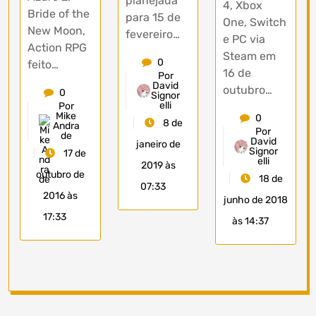
planejada
4, Xbox
Bride of the
para 15 de
One, Switch
New Moon,
fevereiro…
e PC via
Action RPG
Steam em
0
feito…
16 de
Por
David
outubro…
0
Signor
elli
Por
Mike
0
8 de
Andra
Por
de
David
janeiro de
Signor
17 de
elli
2019 às
outubro de
18 de
07:33
2016 às
junho de 2018
17:33
às 14:37