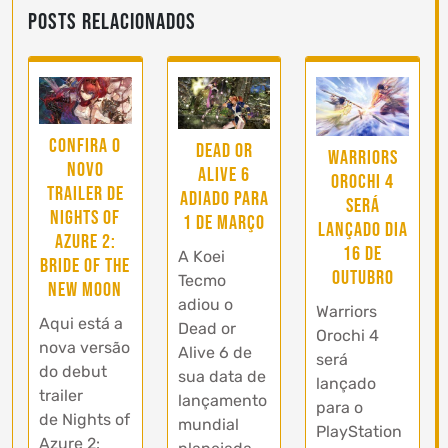
Posts Relacionados
Confira o
Dead or
Warriors
novo
Alive 6
Orochi 4
trailer de
adiado para
será
Nights of
1 de Março
lançado dia
Azure 2:
16 de
A Koei
Bride of the
outubro
Tecmo
New Moon
adiou o
Warriors
Aqui está a
Dead or
Orochi 4
nova versão
Alive 6 de
será
do debut
sua data de
lançado
trailer
lançamento
para o
de Nights of
mundial
PlayStation
Azure 2: