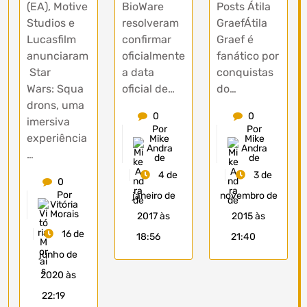
(EA), Motive
BioWare
Posts Átila
Studios e
resolveram
GraefÁtila
Lucasfilm
confirmar
Graef é
anunciaram
oficialmente
fanático por
Star
a data
conquistas
Wars: Squa
oficial de…
do…
drons, uma
0
0
imersiva
Por
Por
experiência
Mike
Mike
Andra
Andra
…
de
de
4 de
3 de
0
Por
janeiro de
novembro de
Vitória
Morais
2017 às
2015 às
16 de
18:56
21:40
junho de
2020 às
22:19