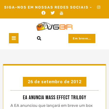
Skip
SIGA-NOS EM NOSSAS REDES SOCIAIS -
to
content
Em breve...
26 de setembro de 2012
EA anuncia Mass Effect Trilogy
A EA anunciou que lançará em breve um box