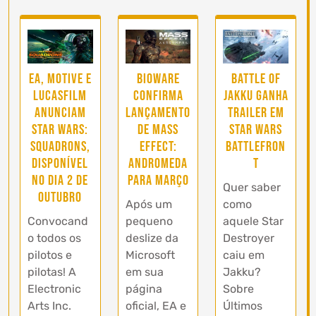
EA, MOTIVE e
BioWare
Battle of
LUCASFILM
confirma
Jakku ganha
anunciam
lançamento
trailer em
Star Wars:
de Mass
Star Wars
Squadrons,
Effect:
Battlefron
disponível
Andromeda
t
no dia 2 de
para Março
Quer saber
outubro
Após um
como
Convocand
pequeno
aquele Star
o todos os
deslize da
Destroyer
pilotos e
Microsoft
caiu em
pilotas! A
em sua
Jakku?
Electronic
página
Sobre
Arts Inc.
oficial, EA e
Últimos