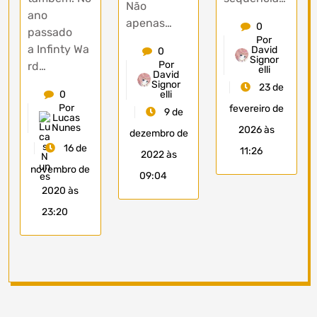
Não
ano
apenas…
0
passado
Por
a Infinty Wa
David
0
Signor
Por
rd…
elli
David
Signor
23 de
0
elli
Por
fevereiro de
9 de
Lucas
Nunes
2026 às
dezembro de
16 de
11:26
2022 às
novembro de
09:04
2020 às
23:20