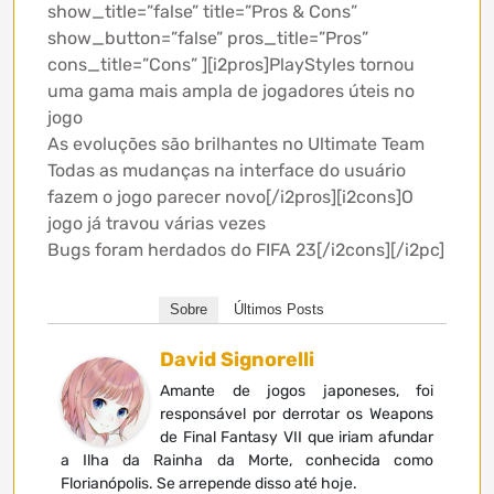
show_title=”false” title=”Pros & Cons”
show_button=”false” pros_title=”Pros”
cons_title=”Cons” ][i2pros]PlayStyles tornou
uma gama mais ampla de jogadores úteis no
jogo
As evoluções são brilhantes no Ultimate Team
Todas as mudanças na interface do usuário
fazem o jogo parecer novo[/i2pros][i2cons]O
jogo já travou várias vezes
Bugs foram herdados do FIFA 23[/i2cons][/i2pc]
Sobre
Últimos Posts
David Signorelli
Amante de jogos japoneses, foi
responsável por derrotar os Weapons
de Final Fantasy VII que iriam afundar
a Ilha da Rainha da Morte, conhecida como
Florianópolis. Se arrepende disso até hoje.