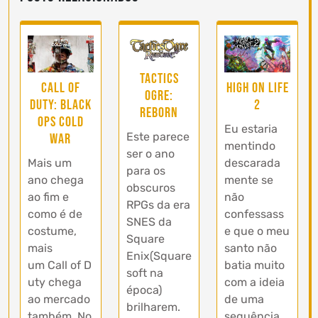
Tactics
Call of
High on Life
Ogre:
Duty: Black
2
Reborn
Ops Cold
Eu estaria
Este parece
War
mentindo
ser o ano
Mais um
descarada
para os
ano chega
mente se
obscuros
ao fim e
não
RPGs da era
como é de
confessass
SNES da
costume,
e que o meu
Square
mais
santo não
Enix(Square
um Call of D
batia muito
soft na
uty chega
com a ideia
época)
ao mercado
de uma
brilharem.
também. No
sequência…