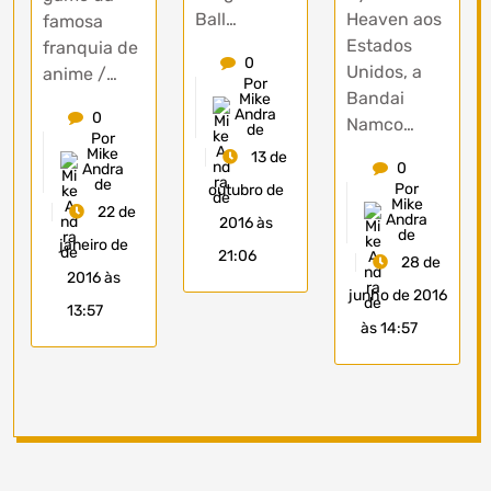
Ball…
Heaven aos
famosa
Estados
franquia de
0
Unidos, a
anime /…
Por
Bandai
Mike
Andra
0
Namco…
de
Por
Mike
13 de
0
Andra
de
Por
outubro de
Mike
22 de
Andra
2016 às
de
janeiro de
21:06
28 de
2016 às
junho de 2016
13:57
às 14:57