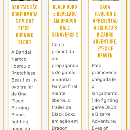
Black Goku
Saga
Garotas são
é revelado
Jojolion é
confirmada
em Dragon
apresentad
s em One
Ball
a em JoJo’s
Piece:
Xenoverse 2
Bizarre
Burning
Adventure:
Blood
Como
Eyes of
prometido
A Bandai
Heaven
em
Namco
propaganda
Para
liberou o
s do game,
promover a
“Matchless
a Bandai
chegada (e
Beauties“, n
Namco final
o
ovo trailer
mente
lançamento
de One
liberou o
) do fighting
Piece:
trailer de
game JoJo’
Burning
Black Goku
s Bizarre
Blood,
em ação em
Adventure:
fighting
Dragon
Eyes of
game da