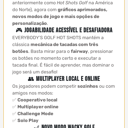
anteriormente como
Hot Shots Golf
na América
do Norte), agora com
gráficos aprimorados,
novos modos de jogo e mais opções de
personalização
.
🎮
Jogabilidade acessível e desafiadora
EVERYBODY’S GOLF HOT SHOTS mantém a
clássica
mecânica de tacadas com três
botões
. Basta mirar para o
fairway
, pressionar
os botões no momento certo e executar a
tacada final. É fácil de aprender, mas dominar o
jogo será um desafio!
👥
Multiplayer local e online
Os jogadores podem competir
sozinhos
ou com
amigos nos modos:
✅
Cooperativo local
✅
Multiplayer online
✅
Challenge Mode
✅
Solo Play
🎢
Novo modo Wacky Golf