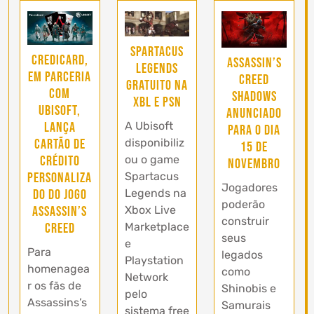
Spartacus
Credicard,
Assassin’s
Legends
em parceria
Creed
gratuito na
com
Shadows
XBL e PSN
Ubisoft,
anunciado
lança
A Ubisoft
para o dia
cartão de
disponibiliz
15 de
crédito
ou o game
Novembro
personaliza
Spartacus
Jogadores
do do jogo
Legends na
poderão
Assassin’s
Xbox Live
construir
Creed
Marketplace
seus
e
Para
legados
Playstation
homenagea
como
Network
r os fãs de
Shinobis e
pelo
Assassins’s
Samurais
sistema free