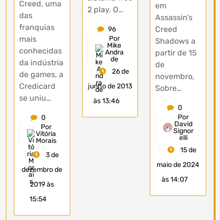
Creed, uma
em
2 play. O…
das
Assassin’s
franquias
Creed
96
mais
Por
Shadows a
Mike
conhecidas
Andra
partir de 15
de
da indústria
de
26 de
de games, a
novembro,
Credicard
junho de 2013
Sobre…
se uniu…
às 13:46
0
Por
0
David
Por
Signor
Vitória
elli
Morais
15 de
3 de
maio de 2024
dezembro de
às 14:07
2019 às
15:54