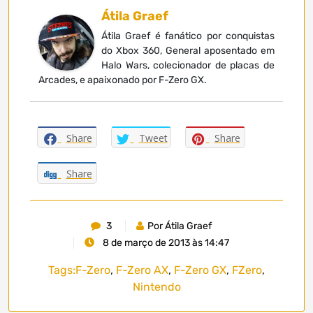
Átila Graef
Átila Graef é fanático por conquistas
do Xbox 360, General aposentado em
Halo Wars, colecionador de placas de
Arcades, e apaixonado por F-Zero GX.
Share
Tweet
Share
Share
3
Por Átila Graef
8 de março de 2013 às 14:47
Tags:
F-Zero
,
F-Zero AX
,
F-Zero GX
,
FZero
,
Nintendo