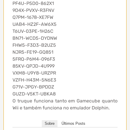
PF4U-P5D0-862X1
9D4X-PVXV-R3FNV
Q7PM-1678-XE7FW
UAB4-HZ2F-AW6X5
T6UV-03PE-1H26C
BN71-WCD5-DYDNW
FHW5-F3D3-B2UZ5
NJR5-FE19-GQ851
5FRQ-P6M4-096F3
85KV-QPJD-4U999
VXM8-U9Y8-URZPR
VZFH-H43M-5N6E3
G71V-JPGY-BPDDZ
GUZD-V5KT-UBKA8
O truque funciona tanto em Gamecube quanto
Wii e também funciona no emulador Dolphin.
Sobre
Últimos Posts