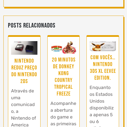
Posts Relacionados
Com vocês…
20 minutos
Nintendo
Nintendo
de Donkey
reduz preço
3DS XL Eevee
Kong
do Nintendo
Edition.
Country
2DS
Tropical
Enquanto
Através de
Freeze
os Estados
uma
Unidos
Acompanhe
comunicad
disponibiliz
a abertura
o, a
a apenas 5
do game e
Nintendo of
ou 6
as primeiras
America