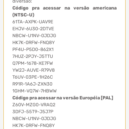
diversão:
Código pra acessar na versão americana
(NTSC-U)
61TA-AXPK-UAV9E
EHJV-6U30-2DTVE
NBCW-U1NV-0JDJG
HK7K-0RFW-FNQ8Y
PF4U-P5D0-862X1
7HUZ-2PJY-J5TTU
Q7PM-1678-XE7FW
YW2J-AUVE-R79V8
T6UV-03PE-1H26C
R91R-1A6J-ZXN30
1GHM-VQ7W-7HBWW
Código pra acessar na versão Européia [PAL]
Z60V-MZG0-VRAQ2
3DFJ-55T9-J5J7P
NBCW-U1NV-0JDJG
HK7K-0RFW-FNQ8Y