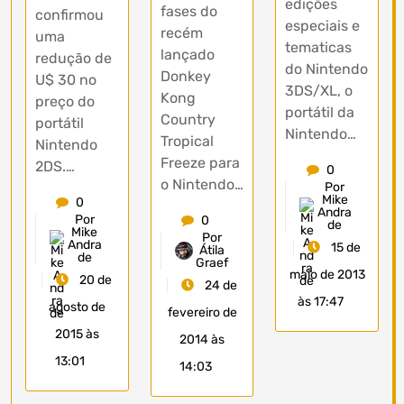
edições
fases do
confirmou
especiais e
recém
uma
tematicas
lançado
redução de
do Nintendo
Donkey
U$ 30 no
3DS/XL, o
Kong
preço do
portátil da
Country
portátil
Nintendo…
Tropical
Nintendo
Freeze para
2DS.…
0
o Nintendo…
Por
Mike
0
Andra
Por
0
de
Mike
Por
Andra
15 de
Átila
de
Graef
maio de 2013
20 de
24 de
às 17:47
agosto de
fevereiro de
2015 às
2014 às
13:01
14:03