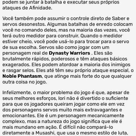
podem se juntar à batalha e executar seus próprios
ataques de Afinidade.
Você também pode assumir o controle direto de Saber e
servos desonestos. Algumas batalhas de enredo colocam
você no comando deles, mas na maioria das vezes, você
terá outro medidor para construir. Quando o medidor
estiver cheio, você pode usá-lo para trocar para o servo
de sua escolha. Servos são como jogar com um
personagem real de
Dynasty Warriors
. Eles são
brutalmente rápidos, poderosos e têm ataques básicos
exagerados. Eles podem atordoar a maioria dos inimigos
e rasgar selos. Eles até têm seu próprio ataque especial, o
Noble Phantasm
, que atinge mais forte do que qualquer
outra coisa no jogo.
Infelizmente, o maior problema do jogo é que, apesar de
seus melhores esforços, Iori não é divertido o suficiente
para que os jogadores queiram jogar como ele em vez
dos personagens servos muito mais extravagantes e
emocionantes. Ele é um personagem mecanicamente
complexo, mas a natureza do jogo significa que ele é
mais mundano em ação. É difícil não compará-lo
diretamente a Musashi, que usa o mesmo estilo de luta,