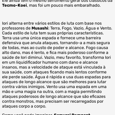
Ele ainda tem o mesmo sentimento geral dos clássicos da
Tecmo-Koei
, mas foi um pouco mais embaralhado.
Iori alterna entre vários estilos de luta com base nos
professores de
Musashi
: Terra, Fogo, Vazio, Água e Vento.
Cada estilo de luta tem suas próprias características.
Terra usa uma única espada e fornece uma barreira
defensiva que anula ataques, tornando-a a mais segura
de todas, mas ao custo de poder e alcance. Fogo causa
alto dano, mas é lento, e fica mais poderoso conforme a
saúde de Iori diminui. Vazio, meu favorito, transforma Iori
em um liquidificador humano com dano e alcance
insanos, mas a velocidade de ataque está vinculada à
sua saúde, com ataques ficando mais lentos conforme
ele perde saúde. Água é rápida e usa duas espadas para
ataques de longo alcance que são melhores para lutar
contra vários inimigos. Vento usa uma espada em uma
mão e uma magia na outra, com a magia permitindo
ataques poderosos de longo alcance que são eficazes
contra monstros, mas precisam ser recarregados por
ataques corpo a corpo.