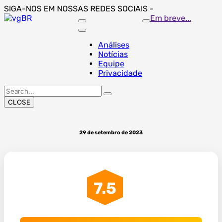
Skip
SIGA-NOS EM NOSSAS REDES SOCIAIS -
to
Em breve...
content
Análises
Notícias
Equipe
Privacidade
Search
for:
CLOSE
29 de setembro de 2023
7.5