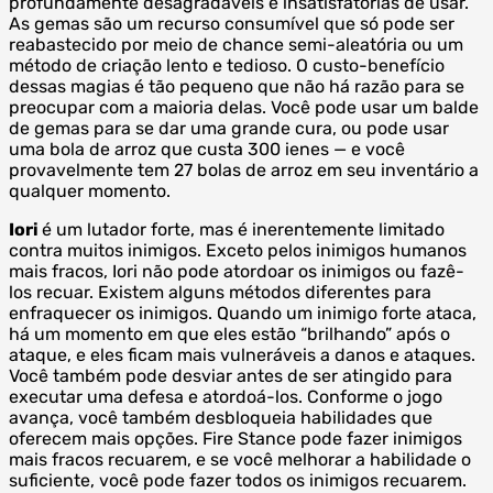
profundamente desagradáveis ​​e insatisfatórias de usar.
As gemas são um recurso consumível que só pode ser
reabastecido por meio de chance semi-aleatória ou um
método de criação lento e tedioso. O custo-benefício
dessas magias é tão pequeno que não há razão para se
preocupar com a maioria delas. Você pode usar um balde
de gemas para se dar uma grande cura, ou pode usar
uma bola de arroz que custa 300 ienes — e você
provavelmente tem 27 bolas de arroz em seu inventário a
qualquer momento.
Iori
é um lutador forte, mas é inerentemente limitado
contra muitos inimigos. Exceto pelos inimigos humanos
mais fracos, Iori não pode atordoar os inimigos ou fazê-
los recuar. Existem alguns métodos diferentes para
enfraquecer os inimigos. Quando um inimigo forte ataca,
há um momento em que eles estão “brilhando” após o
ataque, e eles ficam mais vulneráveis ​​a danos e ataques.
Você também pode desviar antes de ser atingido para
executar uma defesa e atordoá-los. Conforme o jogo
avança, você também desbloqueia habilidades que
oferecem mais opções. Fire Stance pode fazer inimigos
mais fracos recuarem, e se você melhorar a habilidade o
suficiente, você pode fazer todos os inimigos recuarem.