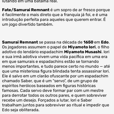
lutando em uma batalha real.
Fate/Samurai Remnant
é um sopro de ar fresco porque
é facilmente o mais direto que a franquia já foi, e é uma
introdução perfeita para aqueles que querem entrar. É
um jogo divertido também.
Samurai Remnant
se passa na década de
1650
em
Edo
.
Os jogadores assumem o papel de
Miyamoto Iori
, o filho
adotivo do lendário espadachim
Miyamoto Musashi
. Iori
e sua irmã adotiva vivem uma vida pacífica em uma era
em que samurais e espadachins estão se tornando
menos importantes, e tudo parece certo no mundo — até
que uma misteriosa figura blindada tenta assassinar Iori.
Ele é salvo em um clarão ofuscante por um espadachim
chamado Saber, que é um “servo”, de um grupo de
espíritos heróicos baseados em figuras históricas
famosas. Cada servo deve formar par com um mestre
para derrotar todos os outros pares, e quem sobreviver
recebe um desejo. Forçados a lutar, Iori e Saber
trabalham juntos para sobreviver ao ritual e impedir que
Edo seja obliterada.