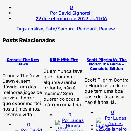
0
Por David Signorelli
29 de setembro de 2023 às 11:06
Tags:
análise
,
Fate/Samurai Remnant
,
Review
Posts Relacionados
Cronos: The New
Kill It With Fire
Scott Pilgrim Vs. The
Dawn
World: The Game –
Complete Edition
Quem nunca teve
Cronos: The New
que lidar com
Scott Pilgrim Contra
Dawn é, sem
alguma aranha
o Mundo é um filme
dúvida, um dos
irritante, não é
que tem uma boa
melhores jogos de
mesmo? Sem
base de fãs, e isso
survival horror
querer colocar a
não é à toa, já…
que experimentei
mão em uma teia…
nos últimos anos.
0
Desenvolvido…
0
Por Lucas
Por Lucas
Nunes
0
Nunes
25 de janeiro
Por David