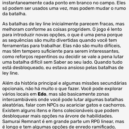
instantaneamente cada ponto em branco no campo. Eles
só podem ser usados ​​uma vez, mas podem mudar o rumo
da batalha.
As batalhas de ley line inicialmente parecem fracas, mas
melhoram conforme as coisas progridem. O jogo é lento
para introduzir novas opções, o que é uma pena porque
as sequências são muito divertidas quando você tem
ferramentas para trabalhar. Elas não são muito difíceis,
mas têm tempero suficiente para serem interessantes,
como reforços repentinos ou decidir se vale a pena lutar
uma batalha difícil sem Saber ao seu lado. Quando tudo
está desbloqueado, eu estava ansioso pelas batalhas de
ley line.
Além da história principal e algumas missões secundárias
opcionais, não há muito o que fazer. Você pode explorar
vários locais em
Edo
, mas são basicamente zonas
intercambiáveis ​​onde você pode lutar algumas batalhas
aleatórias, falar com NPCs ou acariciar gatos e cachorros.
Existem alguns itens e itens colecionáveis ​​que podem
desbloquear mais opções na árvore de habilidades.
Samurai Remnant é em grande parte um RPG linear, mas
é longo e tem algumas opções de enredo ramificado,