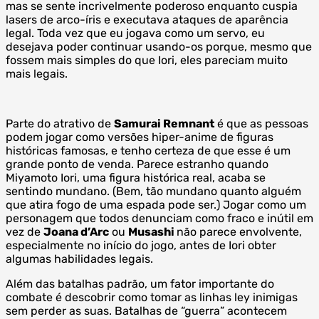
mas se sente incrivelmente poderoso enquanto cuspia
lasers de arco-íris e executava ataques de aparência
legal. Toda vez que eu jogava como um servo, eu
desejava poder continuar usando-os porque, mesmo que
fossem mais simples do que Iori, eles pareciam muito
mais legais.
Parte do atrativo de
Samurai Remnant
é que as pessoas
podem jogar como versões hiper-anime de figuras
históricas famosas, e tenho certeza de que esse é um
grande ponto de venda. Parece estranho quando
Miyamoto Iori, uma figura histórica real, acaba se
sentindo mundano. (Bem, tão mundano quanto alguém
que atira fogo de uma espada pode ser.) Jogar como um
personagem que todos denunciam como fraco e inútil em
vez de
Joana d’Arc
ou
Musashi
não parece envolvente,
especialmente no início do jogo, antes de Iori obter
algumas habilidades legais.
Além das batalhas padrão, um fator importante do
combate é descobrir como tomar as linhas ley inimigas
sem perder as suas. Batalhas de “guerra” acontecem