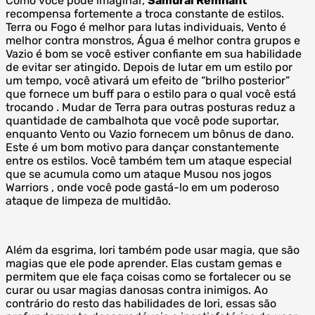
Como você pode imaginar,
Samurai Remnant
recompensa fortemente a troca constante de estilos.
Terra ou Fogo é melhor para lutas individuais, Vento é
melhor contra monstros, Água é melhor contra grupos e
Vazio é bom se você estiver confiante em sua habilidade
de evitar ser atingido. Depois de lutar em um estilo por
um tempo, você ativará um efeito de “brilho posterior”
que fornece um buff para o estilo para o qual você está
trocando . Mudar de Terra para outras posturas reduz a
quantidade de cambalhota que você pode suportar,
enquanto Vento ou Vazio fornecem um bônus de dano.
Este é um bom motivo para dançar constantemente
entre os estilos. Você também tem um ataque especial
que se acumula como um ataque Musou nos jogos
Warriors , onde você pode gastá-lo em um poderoso
ataque de limpeza de multidão.
Além da esgrima, Iori também pode usar magia, que são
magias que ele pode aprender. Elas custam gemas e
permitem que ele faça coisas como se fortalecer ou se
curar ou usar magias danosas contra inimigos. Ao
contrário do resto das habilidades de Iori, essas são