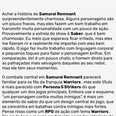
Achei a história de
Samurai Remnant
surpreendentemente charmosa. Alguns personagens são
um pouco fracos, mas eles fazem um bom trabalho em
transmitir muita personalidade com um pouco de ação.
Provavelmente a estrela do show é
Saber
, que é bem
charmosão. Eu meio que esperava ficar irritado, mas eles
me fizeram rir e realmente me importei com eles bem
rápido. O jogo faz muito trabalho com linguagem corporal
e pequenos toques para fazer o personagem brilhar. Em
comparação, Iori é um pouco chato, o homem direto para
as palhaçadas mais selvagens daqueles ao seu redor,
mas ele tem seus momentos.
O combate central em
Samurai Remnant
parecerá
familiar para os fãs da franquia
Warriors
, mas este título
é mais parecido com
Persona 5 Strikers
do que
qualquer um dos jogos principais. Embora use o esquema
“um personagem contra muitos inimigos”, é mais um
elemento de sabor do que um design central do jogo, que
se concentra em batalhas contra inimigos mais fortes.
Pense nisso como um
RPG
de ação com tema
Warriors
.