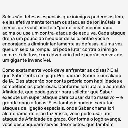
Selos são defesas especiais que inimigos poderosos têm,
e eles efetivamente tornam os ataques de Iori inúteis, a
menos que você acerte o “ponto ideal” mencionado
acima ou use um contra-ataque de esquiva. Cada ataque
drena um pouco do medidor de selo, então você é
encorajado a diminuir lentamente as defesas, e uma vez
que um selo se rompa, Iori pode lutar contra o inimigo
como se ele fosse um adversário forte padrão em vez de
um gigante invencível.
Como exatamente você deve enfrentar as coisas? É aí
que Saber entra em jogo. Por padrão, Saber é um aliado
de IA. Eles atacarão por conta própria com habilidades e
competências poderosas. Conforme Iori luta, ele acumula
Afinidade, que pode gastar para solicitar que Saber
execute um super ataque para causar dano massivo — e
grande dano a focas. Eles também podem executar
ataques de ligação especiais, onde Saber chama Iori
aleatoriamente e, ao fazer isso, você pode usar um
ataque de Afinidade de graça. Conforme o jogo avança,
você desbloqueará servos desonestos, que também