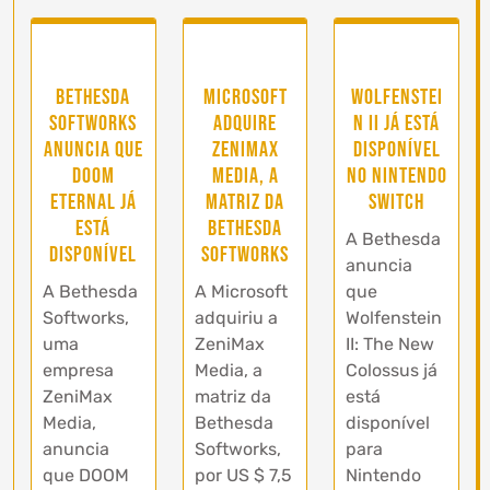
Bethesda
Microsoft
Wolfenstei
Softworks
adquire
n II já está
anuncia que
ZeniMax
disponível
DOOM
Media, a
no Nintendo
Eternal já
matriz da
Switch
está
Bethesda
A Bethesda
disponível
Softworks
anuncia
A Bethesda
A Microsoft
que
Softworks,
adquiriu a
Wolfenstein
uma
ZeniMax
II: The New
empresa
Media, a
Colossus já
ZeniMax
matriz da
está
Media,
Bethesda
disponível
anuncia
Softworks,
para
que DOOM
por US $ 7,5
Nintendo