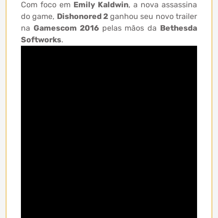
Com foco em
Emily Kaldwin
, a nova assassina
do game,
Dishonored 2
ganhou seu novo trailer
na
Gamescom 2016
pelas mãos da
Bethesda
Softworks
.