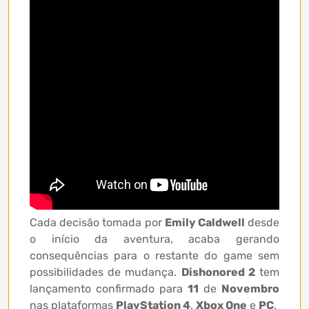
Cada decisão tomada por
Emily Caldwell
desde
o início da aventura, acaba gerando
consequências para o restante do game sem
possibilidades de mudança.
Dishonored 2
tem
lançamento confirmado para
11
de
Novembro
nas plataformas
PlayStation 4
,
Xbox One
e
PC
.