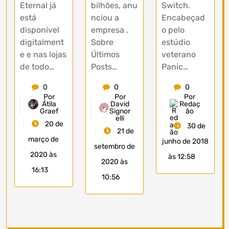
Eternal já
bilhões, anu
Switch.
está
nciou a
Encabeçad
disponível
empresa .
o pelo
digitalment
Sobre
estúdio
e e nas lojas
Últimos
veterano
de todo…
Posts…
Panic…
0
0
0
Por
Por
Por
Átila
David
Redaç
Graef
Signor
ão
elli
20 de
30 de
21 de
março de
junho de 2018
setembro de
2020 às
às 12:58
2020 às
16:13
10:56