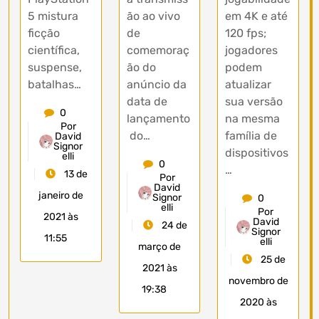
5 mistura
ão ao vivo
em 4K e até
ficção
de
120 fps;
científica,
comemoraç
jogadores
suspense,
ão do
podem
batalhas…
anúncio da
atualizar
data de
sua versão
0
lançamento
na mesma
Por
do…
família de
David
Signor
dispositivos
elli
0
…
13 de
Por
David
janeiro de
Signor
0
elli
Por
2021 às
David
24 de
Signor
11:55
elli
março de
25 de
2021 às
novembro de
19:38
2020 às