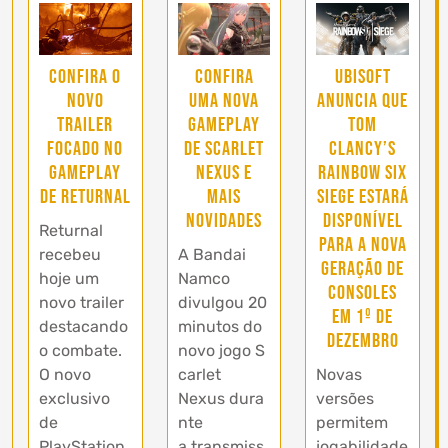
Confira o
Confira
Ubisoft
novo
uma nova
anuncia que
trailer
gameplay
Tom
focado no
de Scarlet
Clancy’s
gameplay
Nexus e
Rainbow Six
de Returnal
mais
Siege estará
novidades
disponível
Returnal
para a nova
recebeu
A Bandai
geração de
hoje um
Namco
consoles
novo trailer
divulgou 20
em 1º de
destacando
minutos do
dezembro
o combate.
novo jogo S
O novo
carlet
Novas
exclusivo
Nexus dura
versões
de
nte
permitem
PlayStation
a transmiss
jogabilidade