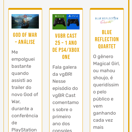
BLUE
God of War
vgBR Cast
REFLECTION
– Análise
25 – 1 ano
Quartet
de PS4/Xbox
Me
One
O gênero
empolguei
Magical Girl,
bastante
Fala galera
ou mahou
quando
da vgBR!
shoujo, é
assisti ao
Nesse
queridíssim
trailer do
episódio do
o pelo
novo God of
vgBR Cast
público e
War,
comentamo
vem
durante a
s sobre o
ganhando
conferência
primeiro
cada vez
de
ano dos
mais
PlayStation
consoles