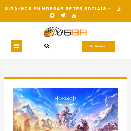
Skip
SIGA-NOS EM NOSSAS REDES SOCIAIS -
to
content
Em breve...