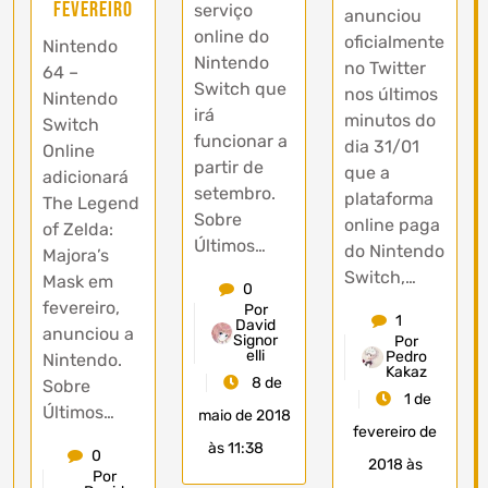
fevereiro
serviço
anunciou
online do
oficialmente
Nintendo
Nintendo
no Twitter
64 –
Switch que
nos últimos
Nintendo
irá
minutos do
Switch
funcionar a
dia 31/01
Online
partir de
que a
adicionará
setembro.
plataforma
The Legend
Sobre
online paga
of Zelda:
Últimos…
do Nintendo
Majora’s
Switch,…
Mask em
0
fevereiro,
Por
1
David
anunciou a
Signor
Por
elli
Pedro
Nintendo.
Kakaz
8 de
Sobre
1 de
Últimos…
maio de 2018
fevereiro de
às 11:38
0
2018 às
Por