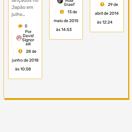
lançados no
Átila
Graef
29 de
Japão em
13 de
abril de 2014
julho…
maio de 2015
às 12:24
0
às 14:53
Por
David
Signor
elli
28 de
junho de 2018
às 10:58