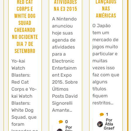
lançados
Red Cat
atividades
nas
Corps e
na E3 2015
Américas
White Dog
A Nintendo
Squad
O Japão
anunciou
chegando
tem um
hoje suas
no ocidente
mercado de
agenda de
dia 7 de
jogos muito
atividades
setembro
particular e
para a
muitas
Yo-kai
Electronic
vezes isso
Watch
Entertainm
faz com que
Blasters:
ent Expo
alguns
Red Cat
2015. Sobre
títulos
Corps e Yo-
Últimos
fiquem
kai Watch
Posts David
restritos…
Blasters:
Signorelli
White Dog
Amante…
1
Squad, que
Por
0
foram
Átila
Por
Graef