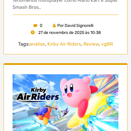
fenômenos multiplayer como Mario Kart e Super
Smash Bros..
0
Por David Signorelli
27 de novembro de 2025 às 10:38
Tags:
análise
,
Kirby Air Riders
,
Review
,
vgBR