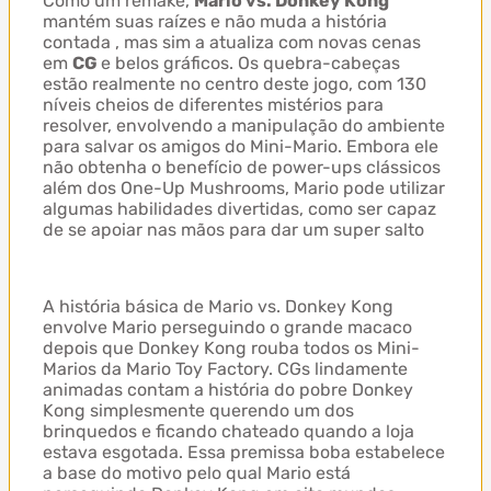
Como um remake,
Mario vs. Donkey Kong
mantém suas raízes e não muda a história
contada , mas sim a atualiza com novas cenas
em
CG
e belos gráficos. Os quebra-cabeças
estão realmente no centro deste jogo, com 130
níveis cheios de diferentes mistérios para
resolver, envolvendo a manipulação do ambiente
para salvar os amigos do Mini-Mario. Embora ele
não obtenha o benefício de power-ups clássicos
além dos One-Up Mushrooms, Mario pode utilizar
algumas habilidades divertidas, como ser capaz
de se apoiar nas mãos para dar um super salto
A história básica de Mario vs. Donkey Kong
envolve Mario perseguindo o grande macaco
depois que Donkey Kong rouba todos os Mini-
Marios da Mario Toy Factory. CGs lindamente
animadas contam a história do pobre Donkey
Kong simplesmente querendo um dos
brinquedos e ficando chateado quando a loja
estava esgotada. Essa premissa boba estabelece
a base do motivo pelo qual Mario está