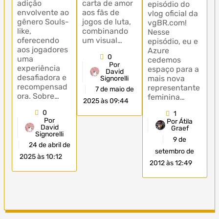
adição
carta de amor
episódio do
envolvente ao
aos fãs de
vlog oficial da
gênero Souls-
jogos de luta,
vgBR.com!
like,
combinando
Nesse
oferecendo
um visual…
episódio, eu e
aos jogadores
Azure
0
uma
cedemos
Por
experiência
espaço para a
David
desafiadora e
mais nova
Signorelli
recompensad
representante
7 de maio de
ora. Sobre…
feminina…
2025 às 09:44
0
1
Por
Por Átila
David
Graef
Signorelli
9 de
24 de abril de
setembro de
2025 às 10:12
2012 às 12:49