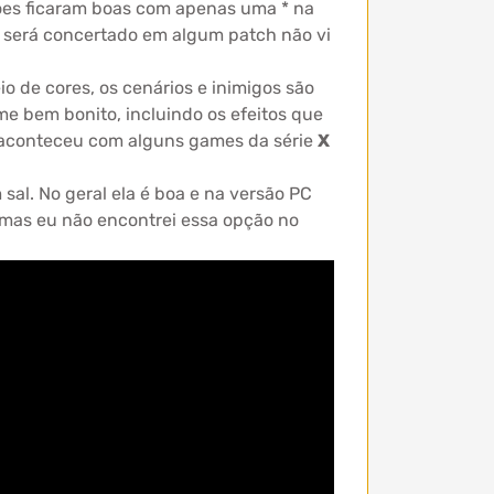
sões ficaram boas com apenas uma * na
 será concertado em algum patch não vi
o de cores, os cenários e inimigos são
me bem bonito, incluindo os efeitos que
 aconteceu com alguns games da série
X
al. No geral ela é boa e na versão PC
, mas eu não encontrei essa opção no