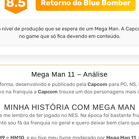
8.5
Retorno do Blue Bomber
o nível de produção que se espera de um Mega Man. A Capc
no game que só fica devendo em conteúdo.
Mega Man 11 – Análise
forma, desenvolvido e publicado pela
Capcom
para PC, NS,
o na franquia a
Capcom
trouxe um dos personagens mais i
MINHA HISTÓRIA COM MEGA MAN
 me lembro de ter jogado no NES. Na época foi bastante fr
nto sou fã da franquia no geral e quero deixar bem claro q
M9
e
MM10
, e eu tive meu hype moderado por
Mega Man 11
,