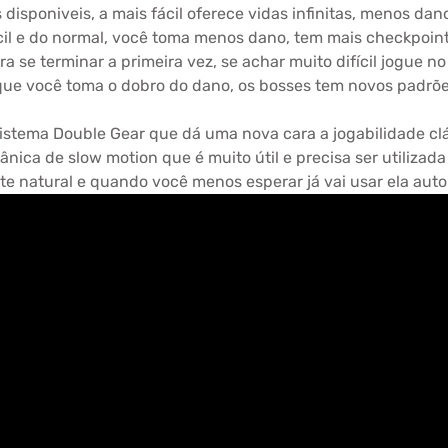
 disponiveis, a mais fácil oferece vidas infinitas, menos d
il e do normal, você toma menos dano, tem mais checkpoints
a se terminar a primeira vez, se achar muito difícil jogue 
que você toma o dobro do dano, os bosses tem novos padrõ
istema Double Gear que dá uma nova cara a jogabilidade clá
ica de slow motion que é muito útil e precisa ser utilizada
te natural e quando você menos esperar já vai usar ela au