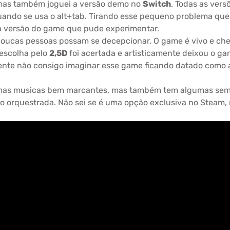
mas também joguei a versão demo no
Switch
. Todas as ver
uando se usa o alt+tab. Tirando esse pequeno problema que
 versão do game que pude experimentar.
poucas pessoas possam se decepcionar. O game é vivo e chei
 escolha pelo
2,5D
foi acertada e artisticamente deixou o ga
ente não consigo imaginar esse game ficando datado como
gumas musicas bem marcantes, mas também tem algumas sem s
ão orquestrada. Não sei se é uma opção exclusiva no Steam