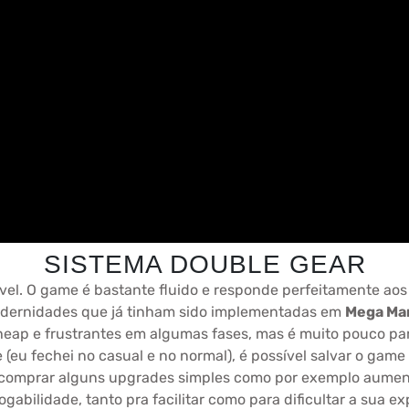
SISTEMA DOUBLE GEAR
el. O game é bastante fluido e responde perfeitamente ao
odernidades que já tinham sido implementadas em
Mega Ma
eap e frustrantes em algumas fases, mas é muito pouco par
e (eu fechei no casual e no normal), é possível salvar o gam
 comprar alguns upgrades simples como por exemplo aument
gabilidade, tanto pra facilitar como para dificultar a sua ex