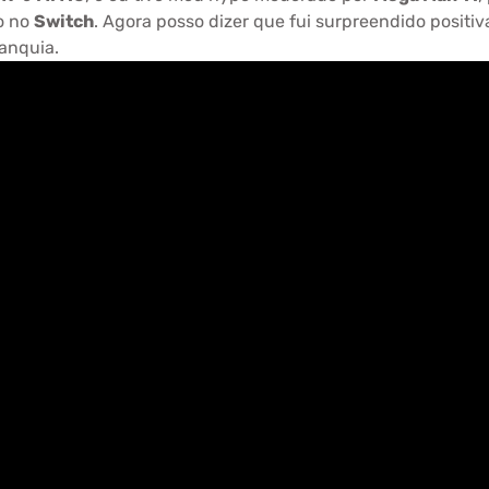
o no
Switch
. Agora posso dizer que fui surpreendido posit
ranquia.