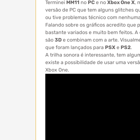
Terminei
MM11
no
PC
e no
Xbox One X
, 
versão de PC que tem alguns glitches q
ou tive problemas técnico com nenhuma
Falando sobre os gráficos acredito que 
bastante variados e muito bem feitos. A
são
3D
e combinam com a arte. Visualm
que foram lançados para
PSX
e
PS2
.
A trilha sonora é interessante, tem al
existe a possibilidade de usar uma vers
Xbox One.