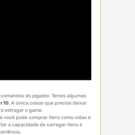
s comandos do jogador. Temos algumas
n 10
. A única coisas que preciso deixar
a estragar o game.
e e você pode comprar itens como vidas e
ar a capacidade de carregar itens e
periência.