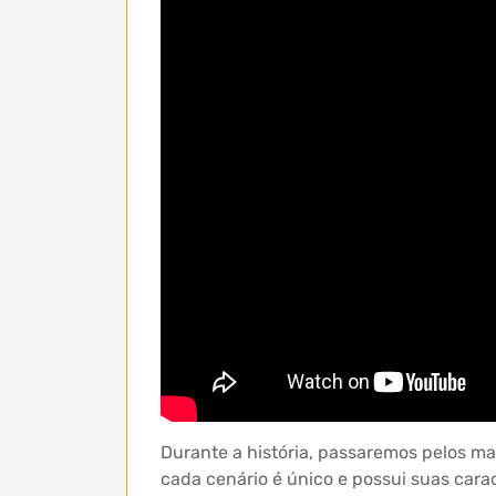
Durante a história, passaremos pelos ma
cada cenário é único e possui suas car