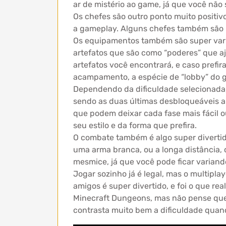
ar de mistério ao game, já que você não
Os chefes são outro ponto muito positiv
a gameplay. Alguns chefes também são i
Os equipamentos também são super vari
artefatos que são como “poderes” que 
artefatos você encontrará, e caso prefir
acampamento, a espécie de “lobby” do 
Dependendo da dificuldade selecionada, 
sendo as duas últimas desbloqueáveis ap
que podem deixar cada fase mais fácil ou
seu estilo e da forma que prefira.
O combate também é algo super divertid
uma arma branca, ou a longa distância, 
mesmice, já que você pode ficar variando
Jogar sozinho já é legal, mas o multip
amigos é super divertido, e foi o que 
Minecraft Dungeons, mas não pense que t
contrasta muito bem a dificuldade quand