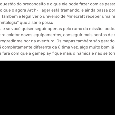
questão do preconceito e o que ele pode fazer com as pes
o que o agora Arch-Illager está tramando, e ainda passa po
 Também é legal ver o universo de Minecraft receber uma his
itologia” que a série possui.
 e se você quiser seguir apenas pelo rumo da missão, po
ra coletar novos equipamentos, conseguir mais pontos de e
progredir melhor na aventura. Os mapas também são gerados
á completamente diferente da última vez, algo muito bom já
ará com que a gameplay fique mais dinâmica e não se torne