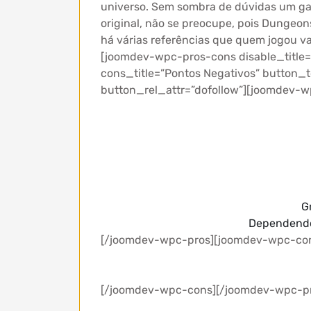
universo. Sem sombra de dúvidas um game
original, não se preocupe, pois Dunge
há várias referências que quem jogou va
[joomdev-wpc-pros-cons disable_title=”
cons_title=”Pontos Negativos” button_
button_rel_attr=”dofollow”][joomdev-w
G
Dependendo 
[/joomdev-wpc-pros][joomdev-wpc-co
[/joomdev-wpc-cons][/joomdev-wpc-p