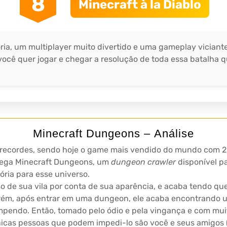
8
Minecraft à la Diablo
ia, um multiplayer muito divertido e uma gameplay viciante
 você quer jogar e chegar a resolução de toda essa batalha
Minecraft Dungeons – Análise
s recordes, sendo hoje o game mais vendido do mundo com 20
hega Minecraft Dungeons, um
dungeon crawler
disponível p
ória para esse universo.
o de sua vila por conta de sua aparência, e acaba tendo qu
rém, após entrar em uma dungeon, ele acaba encontrando 
endo. Então, tomado pelo ódio e pela vingança e com muito p
nicas pessoas que podem impedi-lo são você e seus amigos (s