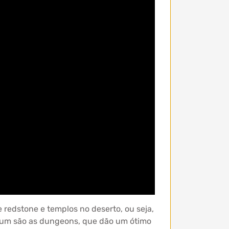
 redstone e templos no deserto, ou seja,
omum são as dungeons, que dão um ótimo