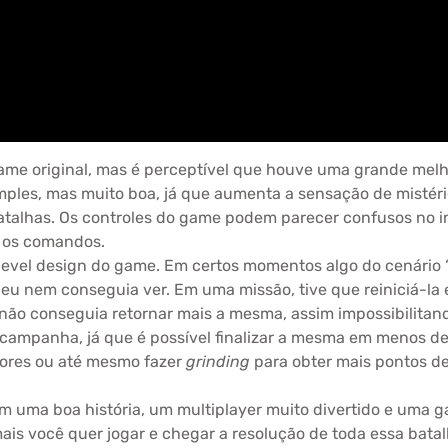
game original, mas é perceptível que houve uma grande me
simples, mas muito boa, já que aumenta a sensação de misté
atalhas. Os controles do game podem parecer confusos no i
 os comandos.
evel design do game. Em certos momentos algo do cenário 
 nem conseguia ver. Em uma missão, tive que reiniciá-la e
o conseguia retornar mais a mesma, assim impossibilitand
ampanha, já que é possível finalizar a mesma em menos de s
ores ou até mesmo fazer
grinding
para obter mais pontos de
 uma boa história, um multiplayer muito divertido e uma g
 mais você quer jogar e chegar a resolução de toda essa bat