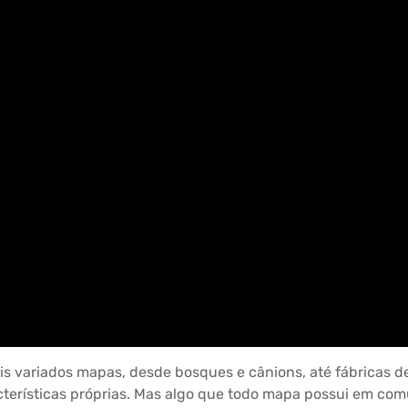
is variados mapas, desde bosques e cânions, até fábricas de
acterísticas próprias. Mas algo que todo mapa possui em c