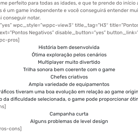
 perfeito para todas as idades, e que te prende do início a
ons é um game independente e você conseguirá entender mui
i conseguir notar.
yes” wpc_style=”wppc-view3″ title_tag=”H3″ title=”Pontos P
text=”Pontos Negativos” disable_button=”yes” button_link=
pc-pros]
História bem desenvolvida
Ótima exploração pelos cenários
Multiplayer muito divertido
Trilha sonora bem coerente com o game
Chefes criativos
Ampla variedade de equipamentos
ráficos tiveram uma boa evolução em relação ao game origin
da dificuldade selecionada, o game pode proporcionar óti
ns]
Campanha curta
Alguns problemas de level design
ros-cons]