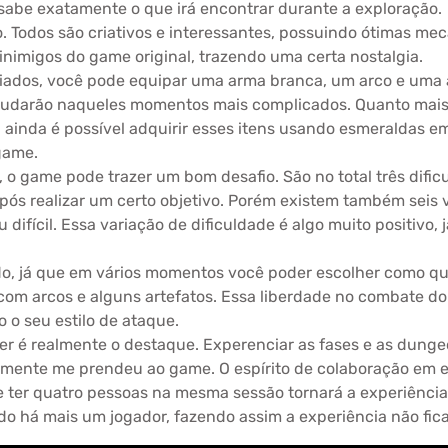
 sabe exatamente o que irá encontrar durante a exploração.
o. Todos são criativos e interessantes, possuindo ótimas m
nimigos do game original, trazendo uma certa nostalgia.
ados, você pode equipar uma arma branca, um arco e uma a
ajudarão naqueles momentos mais complicados. Quanto mais
a ainda é possível adquirir esses itens usando esmeraldas e
game.
o game pode trazer um bom desafio. São no total três dific
ós realizar um certo objetivo. Porém existem também seis v
 difícil. Essa variação de dificuldade é algo muito positivo
o, já que em vários momentos você poder escolher como quer
com arcos e alguns artefatos. Essa liberdade no combate d
 o seu estilo de ataque.
layer é realmente o destaque. Experenciar as fases e as du
realmente me prendeu ao game. O espírito de colaboração em
er quatro pessoas na mesma sessão tornará a experiência ma
o há mais um jogador, fazendo assim a experiência não ficar