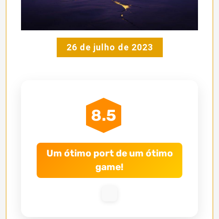
26 de julho de 2023
8.5
Um ótimo port de um ótimo
game!