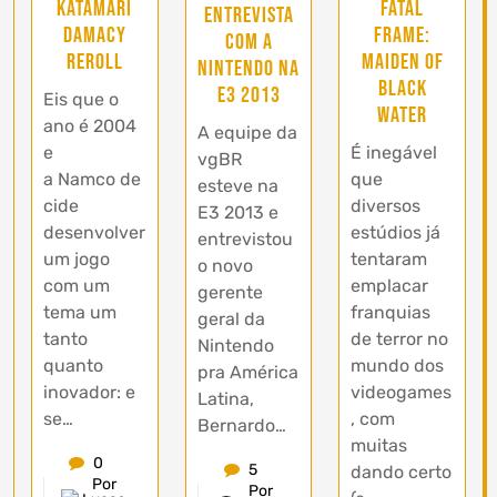
Katamari
Fatal
Entrevista
Damacy
Frame:
com a
Reroll
Maiden of
Nintendo na
Black
E3 2013
Eis que o
Water
ano é 2004
A equipe da
e
É inegável
vgBR
a Namco de
que
esteve na
cide
diversos
E3 2013 e
desenvolver
estúdios já
entrevistou
um jogo
tentaram
o novo
com um
emplacar
gerente
tema um
franquias
geral da
tanto
de terror no
Nintendo
quanto
mundo dos
pra América
inovador: e
videogames
Latina,
se…
, com
Bernardo…
muitas
0
5
dando certo
Por
Por