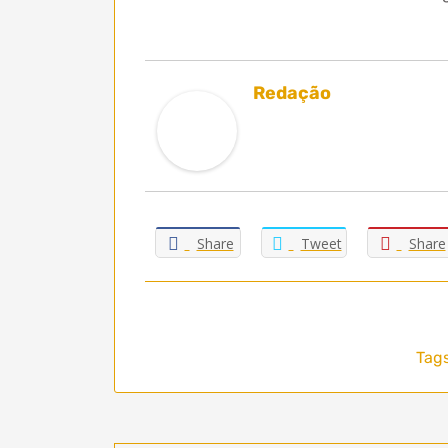
Redação
Share
Tweet
Share
Tags