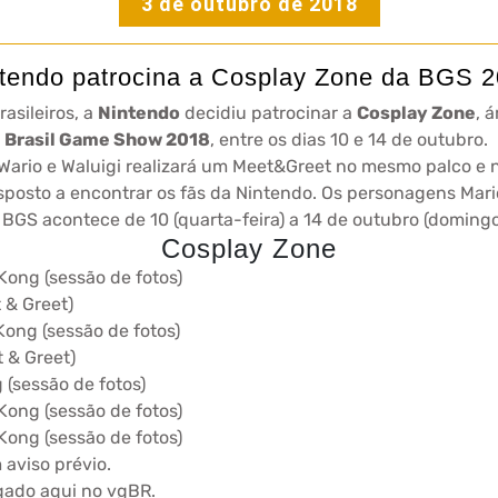
3 de outubro de 2018
tendo patrocina a Cosplay Zone da BGS 
asileiros, a
Nintendo
decidiu patrocinar a
Cosplay Zone
, 
a
Brasil Game Show 2018
, entre os dias 10 e 14 de outubro.
i, Wario e Waluigi realizará um Meet&Greet no mesmo palco e
isposto a encontrar os fãs da Nintendo. Os personagens Mario
BGS acontece de 10 (quarta-feira) a 14 de outubro (domingo
Cosplay Zone
 Kong (sessão de fotos)
 & Greet)
Kong (sessão de fotos)
t & Greet)
 (sessão de fotos)
 Kong (sessão de fotos)
 Kong (sessão de fotos)
aviso prévio.
gado aqui no vgBR.