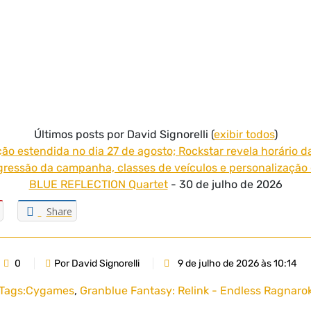
Últimos posts por David Signorelli
(
exibir todos
)
ão estendida no dia 27 de agosto; Rockstar revela horário d
ressão da campanha, classes de veículos e personalização 
BLUE REFLECTION Quartet
- 30 de julho de 2026
Share
0
Por David Signorelli
9 de julho de 2026 às 10:14
Tags:
Cygames
,
Granblue Fantasy: Relink - Endless Ragnaro