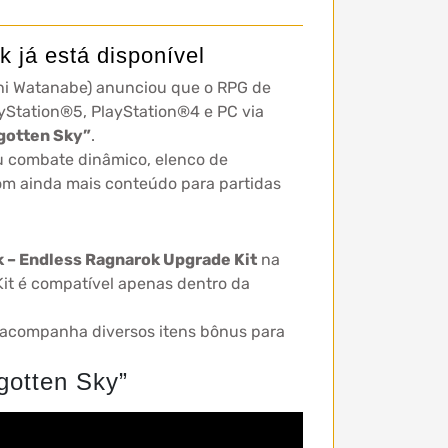
 já está disponível
chi Watanabe) anunciou que o RPG de
ayStation®5, PlayStation®4 e PC via
gotten Sky”
.
u combate dinâmico, elenco de
om ainda mais conteúdo para partidas
k – Endless Ragnarok Upgrade Kit
na
Kit é compatível apenas dentro da
ue acompanha diversos itens bônus para
rgotten Sky”