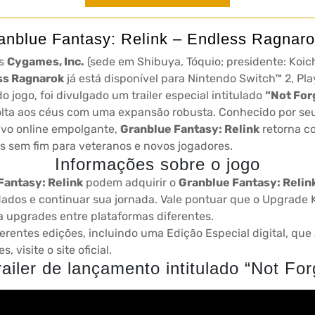
blue Fantasy: Relink – Endless Ragnarok
os
Cygames, Inc.
(sede em Shibuya, Tóquio; presidente: Koi
ess Ragnarok
já está disponível para Nintendo Switch™ 2, Pl
 jogo, foi divulgado um trailer especial intitulado
“Not For
olta aos céus com uma expansão robusta. Conhecido por se
ivo online empolgante,
Granblue Fantasy: Relink
retorna c
s sem fim para veteranos e novos jogadores.
Informações sobre o jogo
Fantasy: Relink
podem adquirir o
Granblue Fantasy: Relin
ados e continuar sua jornada. Vale pontuar que o Upgrade 
 upgrades entre plataformas diferentes.
iferentes edições, incluindo uma Edição Especial digital, q
 visite o site oficial.
railer de lançamento intitulado “Not Fo