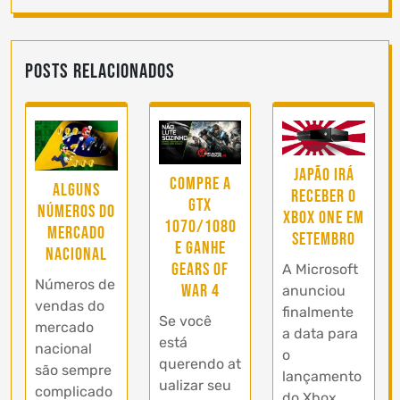
Posts Relacionados
Japão irá
Compre a
Alguns
receber o
GTX
números do
Xbox One em
1070/1080
mercado
Setembro
e ganhe
nacional
Gears of
A Microsoft
Números de
War 4
anunciou
vendas do
finalmente
Se você
mercado
a data para
está
nacional
o
querendo at
são sempre
lançamento
ualizar seu
complicado
do Xbox