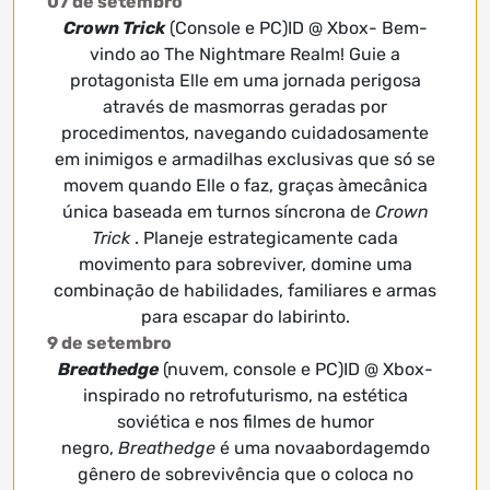
07 de setembro
Crown Trick
(Console e PC)ID @ Xbox- Bem-
vindo ao The Nightmare Realm! Guie a
protagonista Elle em uma jornada perigosa
através de masmorras geradas por
procedimentos, navegando cuidadosamente
em inimigos e armadilhas exclusivas que só se
movem quando Elle o faz, graças àmecânica
única baseada em turnos síncrona de
Crown
Trick
. Planeje estrategicamente cada
movimento para sobreviver, domine uma
combinação de habilidades, familiares e armas
para escapar do labirinto.
9 de setembro
Breathedge
(nuvem, console e PC)ID @ Xbox-
inspirado no retrofuturismo, na estética
soviética e nos filmes de humor
negro,
Breathedge
é uma novaabordagemdo
gênero de sobrevivência que o coloca no