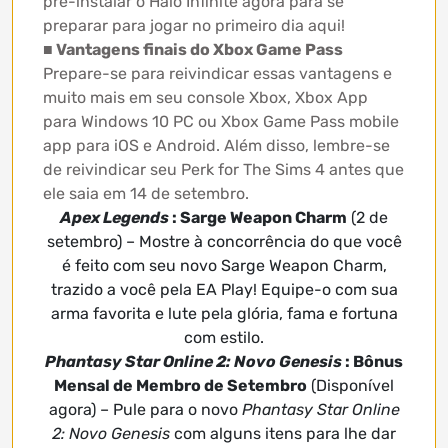
pré-instalar o Halo Infinite agora para se
preparar para jogar no primeiro dia aqui!
■ Vantagens finais do Xbox Game Pass
Prepare-se para reivindicar essas vantagens e
muito mais em seu console Xbox, Xbox App
para Windows 10 PC ou Xbox Game Pass mobile
app para iOS e Android. Além disso, lembre-se
de reivindicar seu Perk for The Sims 4 antes que
ele saia em 14 de setembro.
Apex Legends
: Sarge Weapon Charm
(2 de
setembro) – Mostre à concorrência do que você
é feito com seu novo Sarge Weapon Charm,
trazido a você pela EA Play! Equipe-o com sua
arma favorita e lute pela glória, fama e fortuna
com estilo.
Phantasy Star Online 2: Novo Genesis
: Bônus
Mensal de Membro de Setembro
(Disponível
agora) – Pule para o novo
Phantasy Star Online
2: Novo Genesis
com alguns itens para lhe dar