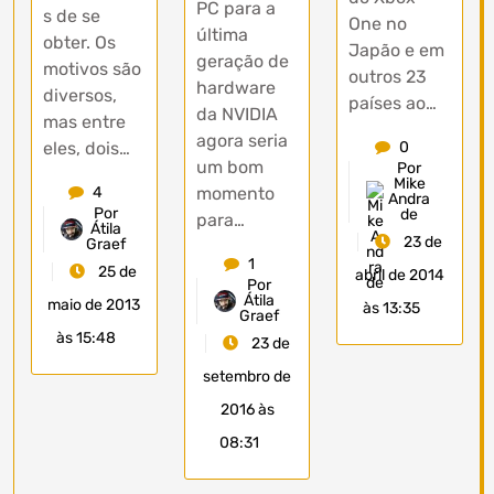
PC para a
s de se
One no
última
obter. Os
Japão e em
geração de
motivos são
outros 23
hardware
diversos,
países ao…
da NVIDIA
mas entre
agora seria
eles, dois…
0
um bom
Por
Mike
momento
4
Andra
Por
de
para…
Átila
23 de
Graef
1
25 de
abril de 2014
Por
Átila
maio de 2013
às 13:35
Graef
às 15:48
23 de
setembro de
2016 às
08:31