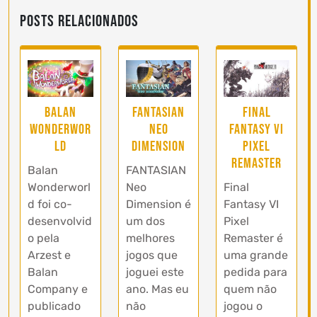
Posts Relacionados
Balan
FANTASIAN
Final
Wonderwor
Neo
Fantasy VI
ld
Dimension
Pixel
Remaster
Balan
FANTASIAN
Wonderworl
Neo
Final
d foi co-
Dimension é
Fantasy VI
desenvolvid
um dos
Pixel
o pela
melhores
Remaster é
Arzest e
jogos que
uma grande
Balan
joguei este
pedida para
Company e
ano. Mas eu
quem não
publicado
não
jogou o