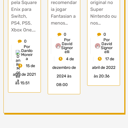
pela Square
recomendar
original no
Enix para
ia jogar
Super
Switch,
Fantasian a
Nintendo ou
PS4, PS5,
menos…
nos…
Xbox One,…
0
0
Por
Por
0
David
David
Por
Signor
Signor
Danilo
elli
elli
Moreir
a
4 de
17 de
15 de
dezembro de
abril de 2022
abril de 2021
2024 às
às 20:36
às 15:51
08:00