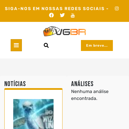
Skip
SIGA-NOS EM NOSSAS REDES SOCIAIS -
to
content
Em breve...
Notícias
Análises
Nenhuma análise
encontrada.