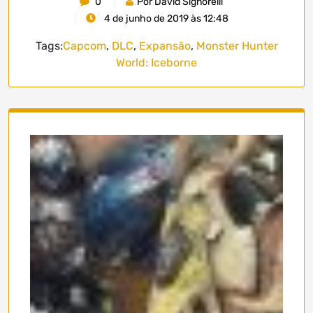
0
Por David Signorelli
4 de junho de 2019 às 12:48
Tags:
Capcom
,
DLC
,
Expansão
,
Monster Hunter
World: Iceborne