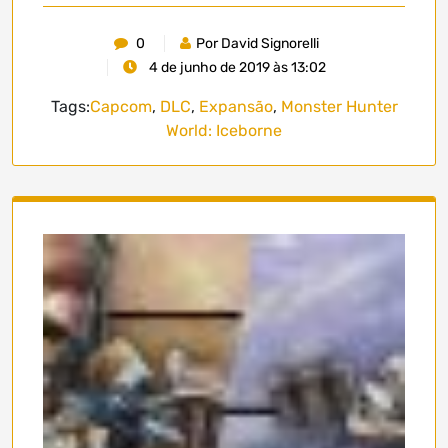
0
Por David Signorelli
4 de junho de 2019 às 13:02
Tags:
Capcom
,
DLC
,
Expansão
,
Monster Hunter
World: Iceborne