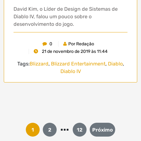
David Kim, o Líder de Design de Sistemas de
Diablo IV, falou um pouco sobre o
desenvolvimento do jogo.
0
Por Redação
21 de novembro de 2019 às 11:44
Tags:
Blizzard
,
Blizzard Entertainment
,
Diablo
,
Diablo IV
…
Paginação
1
2
12
Próximo
de