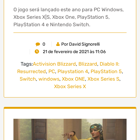
O jogo será lançado este ano para PC Windows,
Xbox Series X|S, Xbox One, PlayStation 5,
PlayStation 4 e Nintendo Switch.
0
Por David Signorelli
21 de fevereiro de 2021 às 11:06
Tags:
Activision Blizzard
,
Blizzard
,
Diablo II:
Resurrected
,
PC
,
Playstation 4
,
PlayStation 5
,
Switch
,
windows
,
Xbox ONE
,
Xbox Series S
,
Xbox Series X