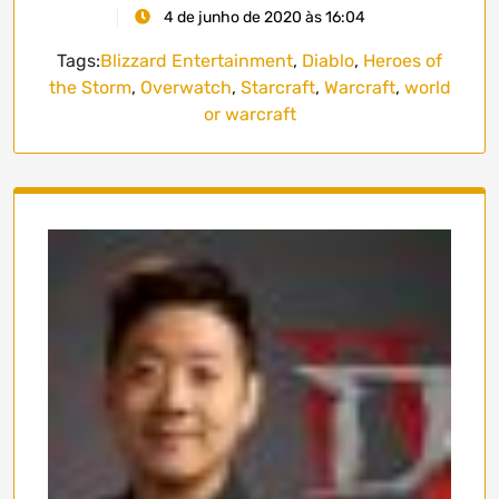
4 de junho de 2020 às 16:04
Tags:
Blizzard Entertainment
,
Diablo
,
Heroes of
the Storm
,
Overwatch
,
Starcraft
,
Warcraft
,
world
or warcraft