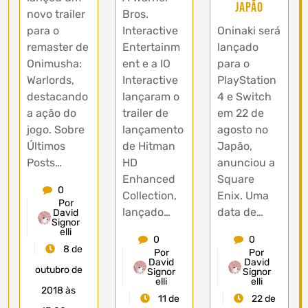
Japão
novo trailer
Bros.
para o
Interactive
Oninaki será
remaster de
Entertainm
lançado
Onimusha:
ent e a IO
para o
Warlords,
Interactive
PlayStation
destacando
lançaram o
4 e Switch
a ação do
trailer de
em 22 de
jogo. Sobre
lançamento
agosto no
Últimos
de Hitman
Japão,
Posts…
HD
anunciou a
Enhanced
Square
0
Collection,
Enix. Uma
Por
lançado…
data de…
David
Signor
elli
0
0
8 de
Por
Por
David
David
outubro de
Signor
Signor
elli
elli
2018 às
11 de
22 de