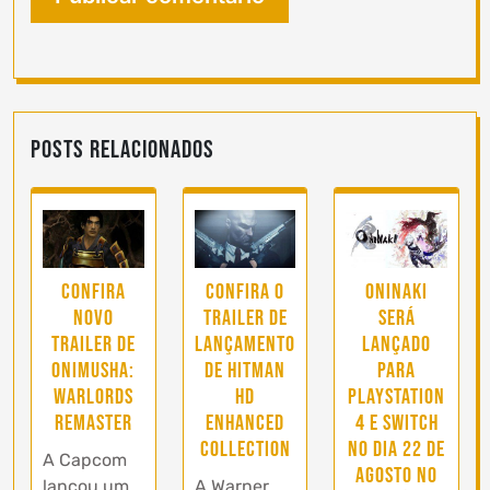
Posts Relacionados
Confira
Confira o
Oninaki
novo
trailer de
será
trailer de
lançamento
lançado
Onimusha:
de Hitman
para
Warlords
HD
PlayStation
remaster
Enhanced
4 e Switch
Collection
no dia 22 de
A Capcom
Agosto no
lançou um
A Warner