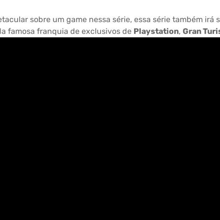
.
tacular sobre um game nessa série, essa série também irá 
da famosa franquia de exclusivos de
Playstation
,
Gran Tur