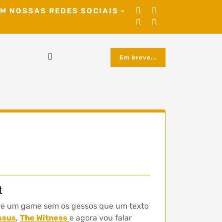
M NOSSAS REDES SOCIAIS -
Em breve...
t
obre um game sem os gessos que um texto
ssus
,
The Witness
e agora vou falar