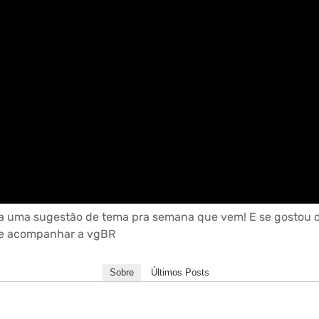
ixa uma sugestão de tema pra semana que vem! E se gostou de
de acompanhar a vgBR
Sobre
Últimos Posts