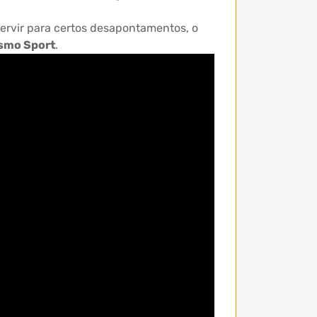
servir para certos desapontamentos, o
ismo Sport
.