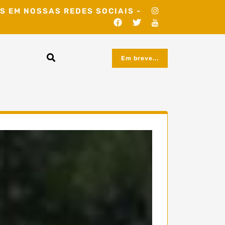
S EM NOSSAS REDES SOCIAIS -
Em breve...