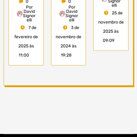
Signor
0
0
elli
Por
Por
David
David
25 de
Signor
Signor
elli
elli
novembro de
7 de
3 de
2025 às
fevereiro de
novembro de
09:09
2025 às
2024 às
11:00
19:28