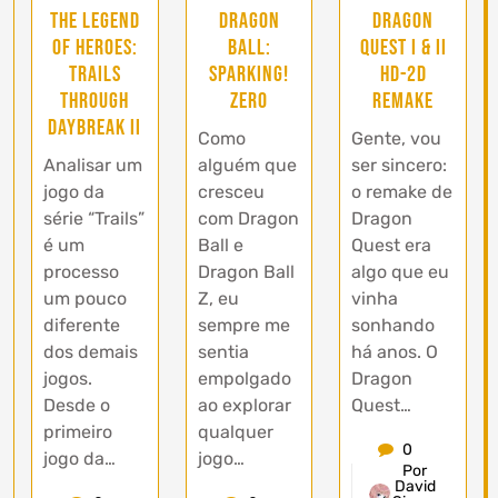
The Legend
Dragon
DRAGON
of Heroes:
Ball:
QUEST I & II
Trails
Sparking!
HD-2D
Through
ZERO
Remake
Daybreak II
Como
Gente, vou
Analisar um
alguém que
ser sincero:
jogo da
cresceu
o remake de
série “Trails”
com Dragon
Dragon
é um
Ball e
Quest era
processo
Dragon Ball
algo que eu
um pouco
Z, eu
vinha
diferente
sempre me
sonhando
dos demais
sentia
há anos. O
jogos.
empolgado
Dragon
Desde o
ao explorar
Quest…
primeiro
qualquer
0
jogo da…
jogo…
Por
David