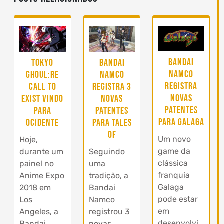
Bandai
Tokyo
Bandai
Namco
Ghoul:re
Namco
registra
CALL to
registra 3
novas
EXIST vindo
novas
patentes
para
patentes
para Galaga
ocidente
para Tales
of
Um novo
Hoje,
game da
durante um
Seguindo
clássica
painel no
uma
franquia
Anime Expo
tradição, a
Galaga
2018 em
Bandai
pode estar
Los
Namco
em
Angeles, a
registrou 3
desenvolvi
Bandai
novas