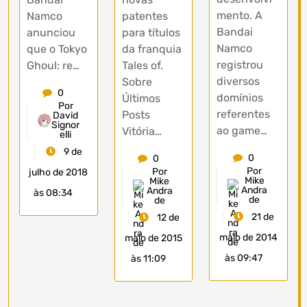
mento. A
Namco
patentes
Bandai
anunciou
para títulos
Namco
que o Tokyo
da franquia
registrou
Ghoul: re…
Tales of.
diversos
Sobre
0
domínios
Últimos
Por
referentes
Posts
David
Signor
ao game…
Vitória…
elli
9 de
0
0
Por
Por
julho de 2018
Mike
Mike
Andra
Andra
às 08:34
de
de
21 de
12 de
maio de 2014
maio de 2015
às 09:47
às 11:09