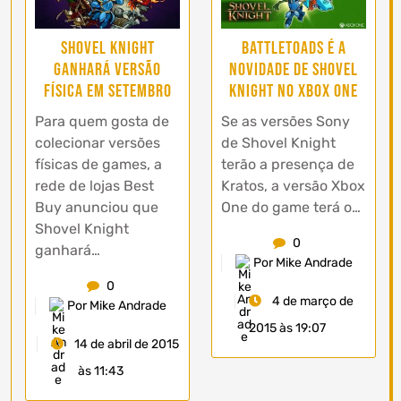
Shovel Knight
Battletoads é a
ganhará versão
novidade de Shovel
física em Setembro
Knight no Xbox One
Para quem gosta de
Se as versões Sony
colecionar versões
de Shovel Knight
físicas de games, a
terão a presença de
rede de lojas Best
Kratos, a versão Xbox
Buy anunciou que
One do game terá o…
Shovel Knight
0
ganhará…
Por Mike Andrade
0
4 de março de
Por Mike Andrade
2015 às 19:07
14 de abril de 2015
às 11:43