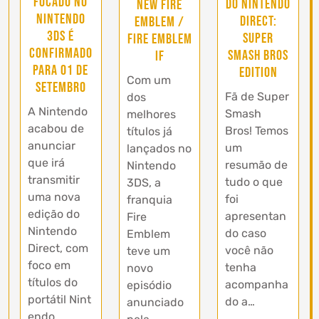
focado no
do Nintendo
New Fire
Nintendo
Direct:
Emblem /
3DS é
Super
Fire Emblem
confirmado
Smash Bros
If
para 01 de
Edition
Com um
Setembro
Fã de Super
dos
A Nintendo
Smash
melhores
acabou de
Bros! Temos
títulos já
anunciar
um
lançados no
que irá
resumão de
Nintendo
transmitir
tudo o que
3DS, a
uma nova
foi
franquia
edição do
apresentan
Fire
Nintendo
do caso
Emblem
Direct, com
você não
teve um
foco em
tenha
novo
títulos do
acompanha
episódio
portátil Nint
do a…
anunciado
endo…