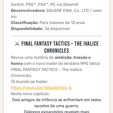
Switch, PS5™, PS4™, PC via Steam®
Desenvolvedora:
SQUARE ENIX, Co., LTD / xeen
Inc.
Classificação:
Para maiores de 12 anos
Disponibilidade:
Já disponível
⚔ FINAL FANTASY TACTICS – THE IVALICE
CHRONICLES
Reviva uma história de
ambição, traição e
honra
com o novo trailer do lendário RPG tático
FINAL FANTASY TACTICS – The Ivalice
Chronicles
.
📺
Assista ao trailer:
https://youtu.be/N6wAVOtgs-A
Neste novo capítulo:
Dois amigos de infância se enfrentam em lados
opostos de uma guerra.
Diálogos expandidos revelam mais