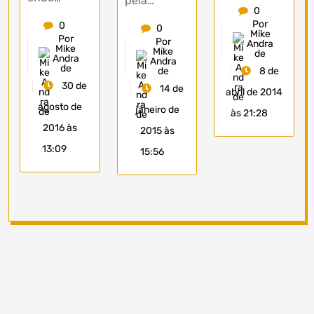
pela…
0
Por
0
0
Mike
Por
Por
Andra
Mike
Mike
de
Andra
Andra
de
de
8 de
30 de
14 de
abril de 2014
agosto de
janeiro de
às 21:28
2016 às
2015 às
13:09
15:56