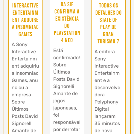
da SIE
Interactive
todos os
confirma a
Entertainm
detalhes do
existência
ent adquire
State of
do
a Insomniac
Play de
PlayStation
Games
Gran
4 Neo
Turismo 7
A Sony
Está
Interactive
A editora
confirmado!
Entertainm
Sony
Sobre
ent adquiriu
Interactive
Últimos
a Insomniac
Entertainm
Posts David
Games, anu
ent e a
Signorelli
nciou a
desenvolve
Amante de
empresa .
dora
jogos
Sobre
Polyphony
japoneses,
Últimos
Digital
foi
Posts David
lançaram
responsável
Signorelli
35 minutos
por derrotar
Amante de
de nova