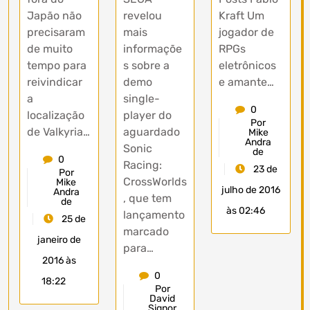
revelou
Japão não
Kraft Um
mais
precisaram
jogador de
informaçõe
de muito
RPGs
s sobre a
tempo para
eletrônicos
demo
reivindicar
e amante…
single-
a
0
player do
localização
Por
aguardado
de Valkyria…
Mike
Andra
Sonic
de
0
Racing:
23 de
Por
CrossWorlds
Mike
julho de 2016
Andra
, que tem
de
às 02:46
lançamento
25 de
marcado
janeiro de
para…
2016 às
0
18:22
Por
David
Signor