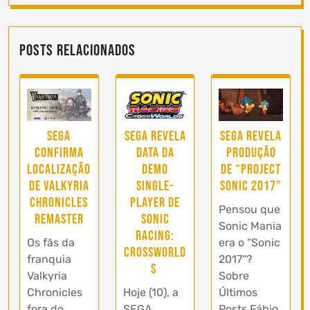
Posts Relacionados
SEGA revela
Sega
Sega revela
data da
confirma
produção
demo
localização
de “Project
single-
de Valkyria
Sonic 2017”
player de
Chronicles
Pensou que
Sonic
Remaster
Sonic Mania
Racing:
Os fãs da
era o “Sonic
CrossWorld
franquia
2017“?
s
Valkyria
Sobre
Hoje (10), a
Chronicles
Últimos
SEGA
fora do
Posts Fábio