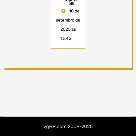
elli
10 de
setembro de
2025 às
13:45
vgBR.com 2009-2025