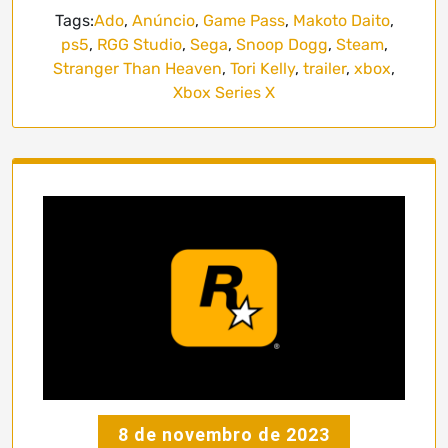
Tags:
Ado
,
Anúncio
,
Game Pass
,
Makoto Daito
,
ps5
,
RGG Studio
,
Sega
,
Snoop Dogg
,
Steam
,
Stranger Than Heaven
,
Tori Kelly
,
trailer
,
xbox
,
Xbox Series X
8 de novembro de 2023