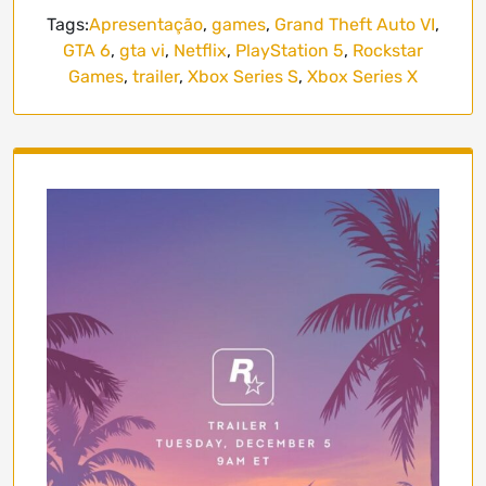
Tags:
Apresentação
,
games
,
Grand Theft Auto VI
,
GTA 6
,
gta vi
,
Netflix
,
PlayStation 5
,
Rockstar
Games
,
trailer
,
Xbox Series S
,
Xbox Series X