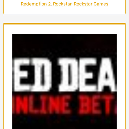
Redemption 2
,
Rockstar
,
Rockstar Games