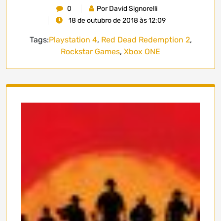
0
Por David Signorelli
18 de outubro de 2018 às 12:09
Tags:
Playstation 4
,
Red Dead Redemption 2
,
Rockstar Games
,
Xbox ONE