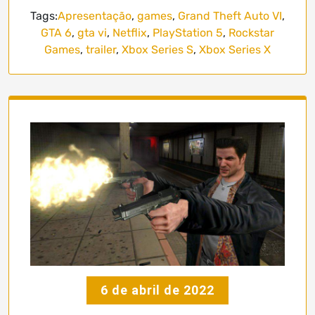
Tags:
Apresentação
,
games
,
Grand Theft Auto VI
,
GTA 6
,
gta vi
,
Netflix
,
PlayStation 5
,
Rockstar
Games
,
trailer
,
Xbox Series S
,
Xbox Series X
6 de abril de 2022