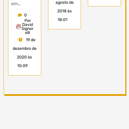
agosto de
em…
2018 às
0
18:01
Por
David
Signor
elli
19 de
dezembro de
2020 às
10:09