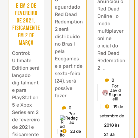
anunciou o
e em 2 de
aguardado
Red Dead
fevereiro
Red Dead
Online , o
de 2021,
Redemption
modo
fisicamente
2 será
multiplayer
em 2 de
distribuído
online
março
no Brasil
oficial do
pela
Control:
Red Dead
Ecogames
Ultimate
Redemption
e a partir de
Edition será
2 .…
sexta-feira
lançado
0
(24), será
digitalment
Por
possível
e para
David
Signor
fazer…
PlayStation
elli
5 e Xbox
19 de
0
Series em 2
Por
setembro de
Redaç
de fevereiro
ão
2018 às
de 2021 e
23 de
fisicamente
21:33