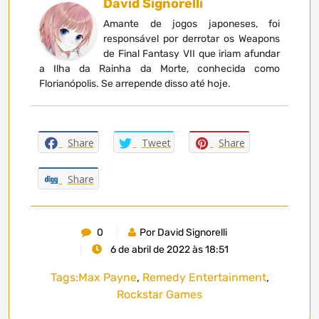
David Signorelli
Amante de jogos japoneses, foi
responsável por derrotar os Weapons
de Final Fantasy VII que iriam afundar
a Ilha da Rainha da Morte, conhecida como
Florianópolis. Se arrepende disso até hoje.
Share
Tweet
Share
Share
0
Por David Signorelli
6 de abril de 2022 às 18:51
Tags:
Max Payne
,
Remedy Entertainment
,
Rockstar Games