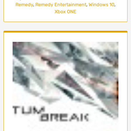
Remedy
,
Remedy Entertainment
,
Windows 10
,
Xbox ONE