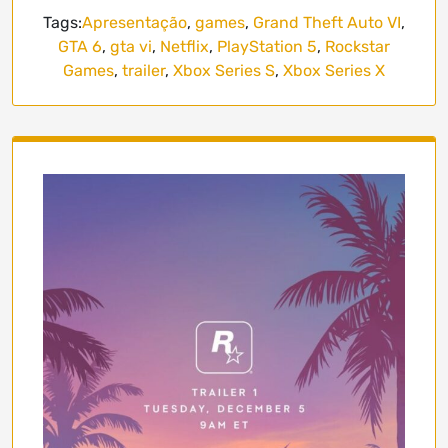
Tags:
Apresentação
,
games
,
Grand Theft Auto VI
,
GTA 6
,
gta vi
,
Netflix
,
PlayStation 5
,
Rockstar
Games
,
trailer
,
Xbox Series S
,
Xbox Series X