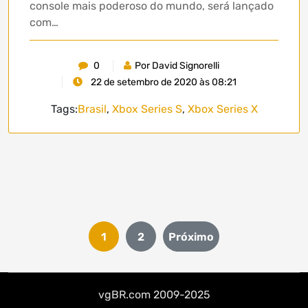
console mais poderoso do mundo, será lançado
com…
0
Por David Signorelli
22 de setembro de 2020 às 08:21
Tags:
Brasil
,
Xbox Series S
,
Xbox Series X
Paginação
1
2
Próximo
de
posts
vgBR.com 2009-2025