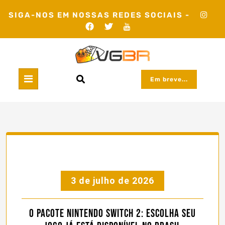
Skip
SIGA-NOS EM NOSSAS REDES SOCIAIS -
to
content
Em breve...
3 de julho de 2026
O pacote Nintendo Switch 2: Escolha Seu