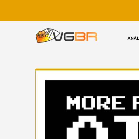
Skip
to
content
ANÁL