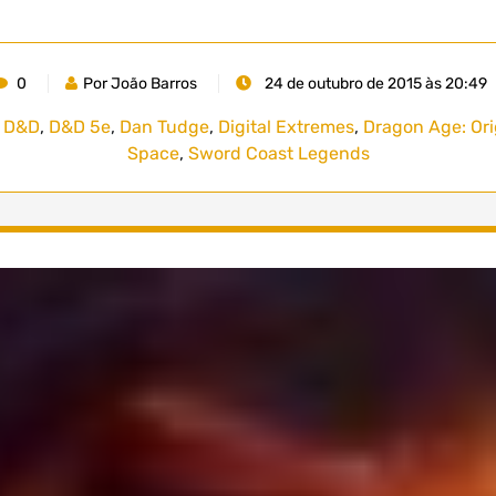
0
Por João Barros
24 de outubro de 2015 às 20:49
,
D&D
,
D&D 5e
,
Dan Tudge
,
Digital Extremes
,
Dragon Age: Ori
Space
,
Sword Coast Legends