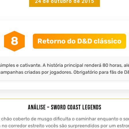
24 de outubro de 2015
8
Retorno do D&D clássico
mples e cativante. A história principal renderá 80 horas, al
campanhas criadas por jogadores. Obrigatório para fãs de D
Análise – Sword Coast Legends
chão coberto de musgo dificulta o caminhar enquanto o so
a no corredor estreito vocês são surpreendidos por um estro