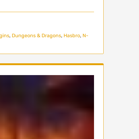
gins
,
Dungeons & Dragons
,
Hasbro
,
N-